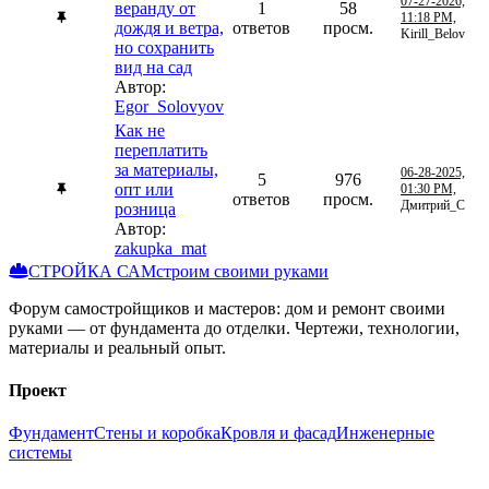
07-27-2026,
веранду от
1
58
11:18 PM,
дождя и ветра,
ответов
просм.
Kirill_Belov
но сохранить
вид на сад
Автор:
Egor_Solovyov
Как не
переплатить
за материалы,
06-28-2025,
5
976
опт или
01:30 PM,
ответов
просм.
Дмитрий_С
розница
Автор:
zakupka_mat
СТРОЙКА САМ
строим своими руками
Форум самостройщиков и мастеров: дом и ремонт своими
руками — от фундамента до отделки. Чертежи, технологии,
материалы и реальный опыт.
Проект
Фундамент
Стены и коробка
Кровля и фасад
Инженерные
системы