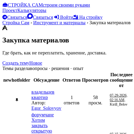
СТРОЙКА САМ
строим своими руками
Проект
Калькуляторы
Связаться
Связаться
Войти
На стройку
Стройка Сам
›
Инструмент и материалы
›
Закупка материалов
Закупка материалов
Где брать, как не переплатить, хранение, доставка.
Создать тему
Новое
Темы раздела
вопросы · решения · опыт
Последнее
newhotfolder
Обсуждение
Ответов
Просмотров
сообщение
от
владельцев
07-29-2026,
квартир
1
58
02:16 AM,
Автор:
ответов
просм.
Kirill_Belov
Egor_Solovyov
форумчане
Хотим
закрыть
открытую