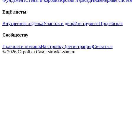
Фундамент
Стены и коробка
Кровля и фасад
Инженерные систе
Ещё листы
Внутренняя отделка
Участок и двор
Инструмент
Прорабская
Сообществу
Правила и помощь
На стройку (регистрация)
Связаться
© 2026 Стройка Сам · stroyka-sam.ru