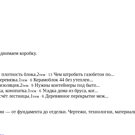
однимаем коробку.
 плотность блока.
2
Чем штробить газобетон по...
тем · 13
еревязка.
1
Керамоблок 44 без утеплен...
тем · 6
оизоляция.
2
Нужны контейнеры под быто...
тем · 9
а, конопатка.
1
Усадка дома из бруса, ког...
тем · 6
счёт лестницы.
1
Деревянное перекрытие меж...
тем · 6
и — от фундамента до отделки. Чертежи, технологии, материал