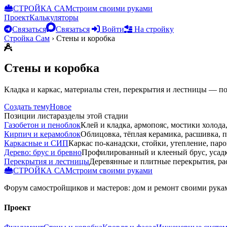
СТРОЙКА САМ
строим своими руками
Проект
Калькуляторы
Связаться
Связаться
Войти
На стройку
Стройка Сам
›
Стены и коробка
Стены и коробка
Кладка и каркас, материалы стен, перекрытия и лестницы — п
Создать тему
Новое
Позиции листа
разделы этой стадии
Газобетон и пеноблок
Клей и кладка, армопояс, мостики холода,
Кирпич и керамоблок
Облицовка, тёплая керамика, расшивка, п
Каркасные и СИП
Каркас по-канадски, стойки, утепление, пар
Дерево: брус и бревно
Профилированный и клееный брус, усадк
Перекрытия и лестницы
Деревянные и плитные перекрытия, ра
СТРОЙКА САМ
строим своими руками
Форум самостройщиков и мастеров: дом и ремонт своими рукам
Проект