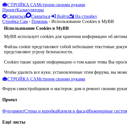
СТРОЙКА САМ
строим своими руками
Проект
Калькуляторы
Связаться
Связаться
Войти
На стройку
Стройка Сам
›
Помощь
›
Использование Cookies в MyBB
Использование Cookies в MyBB
MyBB использует cookies для хранения информации об автома
Файлы cookie представляют собой небольшие текстовые докум
представляют угрозу безопасности.
Cookies также хранят информацию о том какие темы Вы просмо
Чтобы удалить все куки, установленные этим форума, вы мож
СТРОЙКА САМ
строим своими руками
Форум самостройщиков и мастеров: дом и ремонт своими рукам
Проект
Фундамент
Стены и коробка
Кровля и фасад
Инженерные систе
Ещё листы