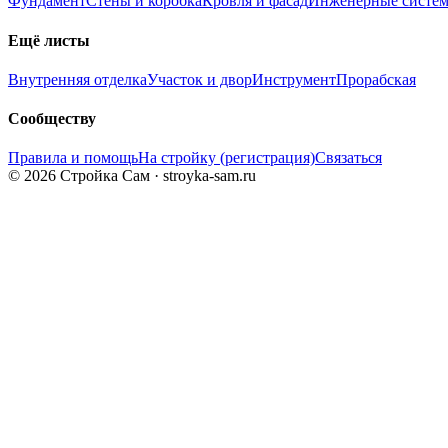
Фундамент
Стены и коробка
Кровля и фасад
Инженерные систе
Ещё листы
Внутренняя отделка
Участок и двор
Инструмент
Прорабская
Сообществу
Правила и помощь
На стройку (регистрация)
Связаться
© 2026 Стройка Сам · stroyka-sam.ru