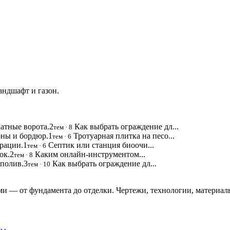
андшафт и газон.
атные ворота.
2
Как выбрать ограждение дл...
тем · 8
оны и бордюр.
1
Тротуарная плитка на песо...
тем · 6
трации.
1
Септик или станция биоочи...
тем · 6
ок.
2
Каким онлайн-инструментом...
тем · 8
 полив.
3
Как выбрать ограждение дл...
тем · 10
и — от фундамента до отделки. Чертежи, технологии, материал