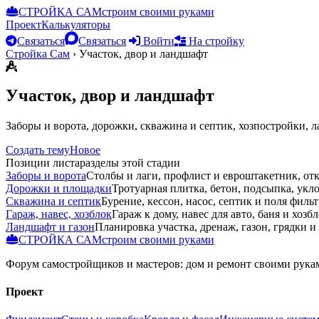
СТРОЙКА САМ
строим своими руками
Проект
Калькуляторы
Связаться
Связаться
Войти
На стройку
Стройка Сам
›
Участок, двор и ландшафт
Участок, двор и ландшафт
Заборы и ворота, дорожки, скважина и септик, хозпостройки, л
Создать тему
Новое
Позиции листа
разделы этой стадии
Заборы и ворота
Столбы и лаги, профлист и евроштакетник, отк
Дорожки и площадки
Тротуарная плитка, бетон, подсыпка, укл
Скважина и септик
Бурение, кессон, насос, септик и поля филь
Гараж, навес, хозблок
Гараж к дому, навес для авто, баня и хозбл
Ландшафт и газон
Планировка участка, дренаж, газон, грядки и
СТРОЙКА САМ
строим своими руками
Форум самостройщиков и мастеров: дом и ремонт своими рукам
Проект