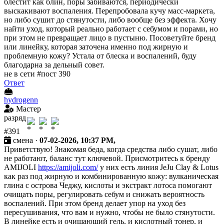
блестит как блин, поры забиваются, периодически
выскакивают воспаления. Перепробовала кучу масс-маркета,
но либо сушит до стянутости, либо вообще без эффекта. Хочу
найти уход, который реально работает с себумом и порами, но
при этом не превращает лицо в пустыню. Посоветуйте бренд
или линейку, которая заточена именно под жирную и
проблемную кожу? Устала от блеска и воспалений, буду
благодарна за дельный совет.
не в сети
#пост 390
Ответ
hydrogenn
Мастер
разряд
#391
смена ·
07-02-2026, 10:37 PM,
Приветствую! Знакомая беда, когда средства либо сушат, либо
не работают, баланс тут ключевой. Присмотритесь к бренду
AMIJOLI
https://amijoli.com/
у них есть линия JeJu Clay & Lotus
как раз под жирную и комбинированную кожу: вулканическая
глина с острова Чеджу, кислоты и экстракт лотоса помогают
очищать поры, регулировать себум и снижать вероятность
воспалений. При этом бренд делает упор на уход без
пересушивания, что вам и нужно, чтобы не было стянутости.
В линейке есть и очищающий гель, и кислотный тонер, и