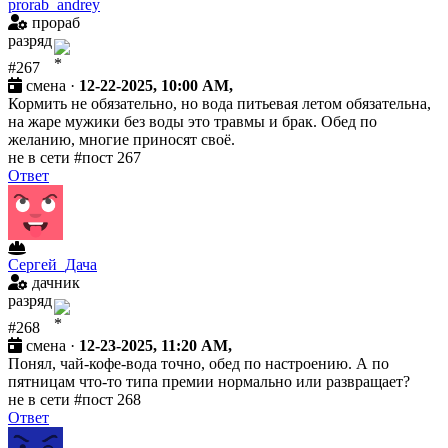
prorab_andrey
прораб
разряд
#267
смена ·
12-22-2025, 10:00 AM,
Кормить не обязательно, но вода питьевая летом обязательна,
на жаре мужики без воды это травмы и брак. Обед по
желанию, многие приносят своё.
не в сети
#пост 267
Ответ
Сергей_Дача
дачник
разряд
#268
смена ·
12-23-2025, 11:20 AM,
Понял, чай-кофе-вода точно, обед по настроению. А по
пятницам что-то типа премии нормально или развращает?
не в сети
#пост 268
Ответ