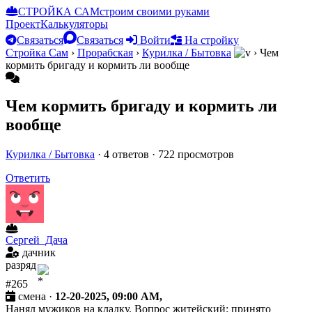
СТРОЙКА САМ
строим своими руками
Проект
Калькуляторы
Связаться
Связаться
Войти
На стройку
Стройка Сам
›
Прорабская
›
Курилка / Бытовка
›
Чем
кормить бригаду и кормить ли вообще
Чем кормить бригаду и кормить ли
вообще
Курилка / Бытовка
· 4 ответов · 722 просмотров
Ответить
Сергей_Дача
дачник
разряд
#265
смена ·
12-20-2025, 09:00 AM,
Нанял мужиков на кладку. Вопрос житейский: принято