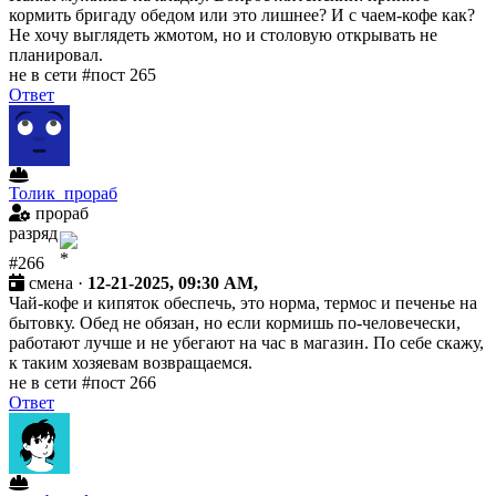
кормить бригаду обедом или это лишнее? И с чаем-кофе как?
Не хочу выглядеть жмотом, но и столовую открывать не
планировал.
не в сети
#пост 265
Ответ
Толик_прораб
прораб
разряд
#266
смена ·
12-21-2025, 09:30 AM,
Чай-кофе и кипяток обеспечь, это норма, термос и печенье на
бытовку. Обед не обязан, но если кормишь по-человечески,
работают лучше и не убегают на час в магазин. По себе скажу,
к таким хозяевам возвращаемся.
не в сети
#пост 266
Ответ