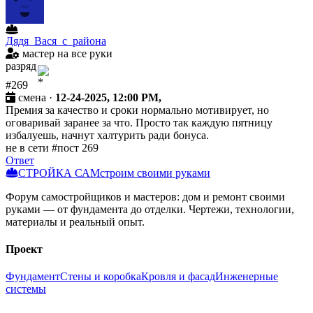
Дядя_Вася_с_района
мастер на все руки
разряд
#269
смена ·
12-24-2025, 12:00 PM,
Премия за качество и сроки нормально мотивирует, но
оговаривай заранее за что. Просто так каждую пятницу
избалуешь, начнут халтурить ради бонуса.
не в сети
#пост 269
Ответ
СТРОЙКА САМ
строим своими руками
Форум самостройщиков и мастеров: дом и ремонт своими
руками — от фундамента до отделки. Чертежи, технологии,
материалы и реальный опыт.
Проект
Фундамент
Стены и коробка
Кровля и фасад
Инженерные
системы